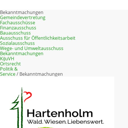
Hauptbereich
Bekanntmachungen
Automatischen Wechsel aktivieren
Automatischen Wechsel
Gemeindevertretung
deaktivieren
Fachausschüsse
Finanzausschuss
Bauausschuss
Ausschuss für Öffentlichkeitsarbeit
Sozialausschuss
Wege- und Umweltausschuss
Bekanntmachungen
KiJuVH
Ortsrecht
Politik &
Service
/ Bekanntmachungen