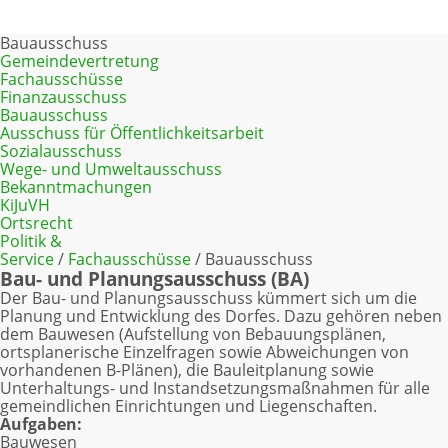
Hauptbereich
Bauausschuss
Automatischen Wechsel aktivieren
Automatischen Wechsel
Gemeindevertretung
deaktivieren
Fachausschüsse
Finanzausschuss
Bauausschuss
Ausschuss für Öffentlichkeitsarbeit
Sozialausschuss
Wege- und Umweltausschuss
Bekanntmachungen
KiJuVH
Ortsrecht
Politik &
Service
/
Fachausschüsse
/ Bauausschuss
Bau- und Planungsausschuss (BA)
Der Bau- und Planungsausschuss kümmert sich um die
Planung und Entwicklung des Dorfes. Dazu gehören neben
dem Bauwesen (Aufstellung von Bebauungsplänen,
ortsplanerische Einzelfragen sowie Abweichungen von
vorhandenen B-Plänen), die Bauleitplanung sowie
Unterhaltungs- und Instandsetzungsmaßnahmen für alle
gemeindlichen Einrichtungen und Liegenschaften.
Aufgaben:
Bauwesen