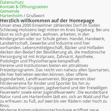
Datenschutz
Kontakt & Öffnungszeiten
Gemeinde
Hartenholm
/ Grußwort
Herzlich willkommen auf der Homepage
Unser etwa 2000 Einwohner zählendes Dorf im Süden
Schleswig-Holsteins liegt mitten im Kreis Segeberg. Bei uns
lässt es sich gut leben, wohnen, arbeiten, in den
Kindergarten oder zur Schule gehen. Handel, Handwerk,
Landwirtschaft, Gewerbe und Industrie sind hier
vorhanden. Lebensmittelgeschäft, Bäcker und Hofladen
decken den Bedarf der Bevölkerung ab, die medizinische
Versorgung ist mit Arztpraxis, Zahnarzt, Apotheke,
Podologin und Physiotherapie beispielhaft.
Vereine und Institutionen bieten ein attraktives
Freizeitprogramm. Das reicht von nahezu allen Sportarten,
die hier betrieben werden können, über offene
Jugendarbeit, Landfrauenverein, Bürgerverein über
Fördervereine für Kinder und Sportler bis hin zu
musikalischen Gruppen, Jagdverband und der Freiwilligen
Feuerwehr sowie einer Jugendfeuerwehr. Die wunderbare
Natur rund um Hartenholm lädt ein, sich an Wald und Flur
zu erfreuen: zu Fuß, auf zwei bis vier Rädern oder hoch zu
Ross.
Moderne Kommunikationstechnologie eröffnet neue