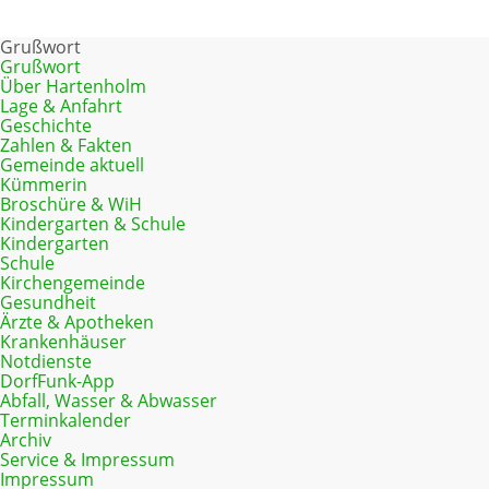
Hauptbereich
Grußwort
Automatischen Wechsel aktivieren
Automatischen Wechsel
Grußwort
deaktivieren
Über Hartenholm
Lage & Anfahrt
Geschichte
Zahlen & Fakten
Gemeinde aktuell
Kümmerin
Broschüre & WiH
Kindergarten & Schule
Kindergarten
Schule
Kirchengemeinde
Gesundheit
Ärzte & Apotheken
Krankenhäuser
Notdienste
DorfFunk-App
Abfall, Wasser & Abwasser
Terminkalender
Archiv
Service & Impressum
Impressum